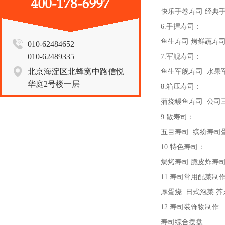
快乐手卷寿司 经典
6.手握寿司：
鱼生寿司 烤鲜蔬寿司
010-62484652
010-62489335
7.军舰寿司：
北京海淀区北蜂窝中路信悦
鱼生军舰寿司 水果
华庭2号楼一层
8.箱压寿司：
蒲烧鳗鱼寿司 公司
9.散寿司：
五目寿司 缤纷寿司
10.特色寿司：
焗烤寿司 脆皮炸寿司
11.寿司常用配菜制作
厚蛋烧 日式泡菜 芥
12.寿司装饰物制作
寿司综合摆盘