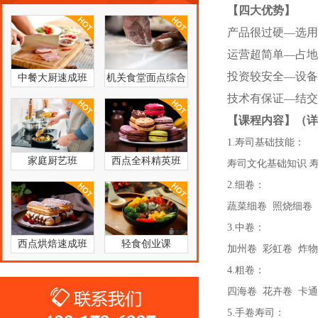
【四大优势】
产品很过硬—选用优质
运营超简单—占地面积小
投资较安全—设备工具
中餐大厨速成班
机关食堂面点综合
培训班
技术有保证—结交行
【课程内容】（详实
1.寿司基础技能：
家庭厨艺班
西点全科精英班
寿司文化基础知识 
2.细卷：
蔬菜细卷 照烧细卷
3.中卷：
西点烘焙速成班
轻食创业课
加州卷 彩虹卷 炸
4.粗卷：
四海卷 花卉卷 卡
5.手卷寿司：